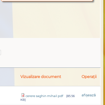
Vizualizare document
Operații
afişează
cerere saghin mihail.pdf
(85.56
KB)