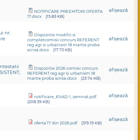
afişează
NOTIFICARE PREEMTORI OFERTA
17.docx
(15.83 KB)
i nr.
Dispozitie modific si
are
afişează
completcomisii concurs REFERENT
reg agr si urbanism 18 martie proba
scrisa.docx
(17.73 KB)
ntestatii
Dispozitie 2026 comisii concurs
afişează
ASISTENT;
REFERENT reg agr si urbanism 18
martie proba scrisa.docx
(23.74 KB)
afişează
notificare_61462-1_semnat.pdf
(208.39 KB)
afişează
oferta 17 din 2026.pdf
(319.19 KB)