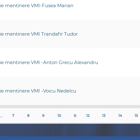
tie mentinere VMI-Fusea Marian
tie mentinere VMI Trandafir Tudor
tie mentinere VMI -Anton Grecu Alexandru
tie mentinere VMI -Voicu Nedelcu
…
7
8
9
10
11
12
13
14
15