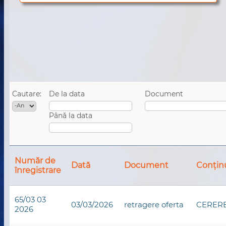
Cautare:
De la data
Document
An
Data
Până la data
Data
Număr de
Dată
Document
Conținu
înregistrare
65/03 03
03/03/2026
retragere oferta
CERERE
2026