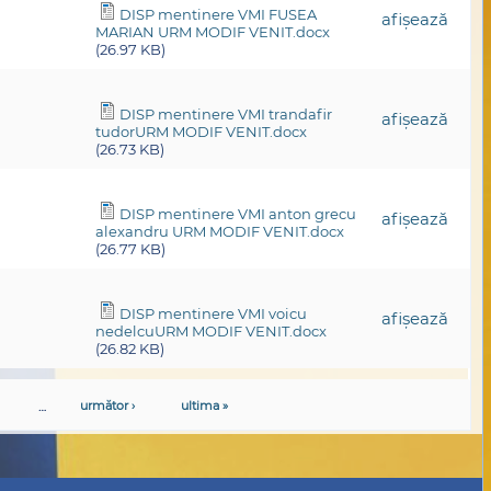
DISP mentinere VMI FUSEA
afişează
MARIAN URM MODIF VENIT.docx
(26.97 KB)
DISP mentinere VMI trandafir
afişează
tudorURM MODIF VENIT.docx
(26.73 KB)
DISP mentinere VMI anton grecu
afişează
alexandru URM MODIF VENIT.docx
(26.77 KB)
DISP mentinere VMI voicu
afişează
nedelcuURM MODIF VENIT.docx
(26.82 KB)
…
următor ›
ultima »