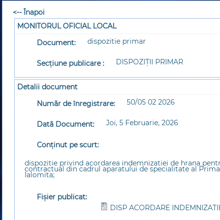
<-- Înapoi
MONITORUL OFICIAL LOCAL
dispozitie primar
Document:
DISPOZIȚII PRIMAR
Secțiune publicare :
Detalii document
50/05 02 2026
Număr de înregistrare:
Joi, 5 Februarie, 2026
Dată Document:
Conținut pe scurt:
dispozitie privind acordarea indemnizatiei de hrana pentru
contractual din cadrul aparatului de specialitate al Prim
Ialomita;
Fișier publicat:
DISP ACORDARE INDEMNIZATIE